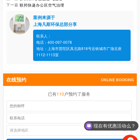
联邦快递办公区空气治理
下ー篇:
案例来源于
上海凡斯环保总部分享
联系人：
电话：400-097-0078
地址：上海市普陀区真北路818号近铁城市广场北座
1112-1113室
在线预约
ONLINE BOOKING
110
已有
户预约了服务
现在有优惠活动么？