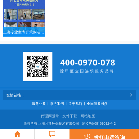
上海专业室内开荒保洁，精保洁上门服务，不满意不收费。
400-0970-078
除甲醛全国连锁服务品牌
友情链接：
服务业务
丨
服务案例
丨
关于凡斯
丨
全国服务网点
代理商登录
文件下载
网站地图
版权所有 上海凡斯环保技术有限公司
沪ICP备08109032号-2
拨打电话咨询