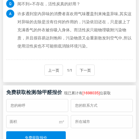
闻不到=不存在，活性炭真的好用？
许多遇到室内异味的消费者喜欢用气味覆盖剂来掩盖异味,其实这
对异味的去除是没有任何的作用的，污染依旧还在，只是披上了
充满香气的外衣被你吸入身体。而活性炭只能物理吸附污染物
质，并且很容易达到饱和，污染物质又会重新散发到空气中,所以
使用活性炭也不可能彻底消除环境污染。
上一页
1/1
下一页
免费获取检测/除甲醛报价
现已累计有
[1698035]
位获取
m²