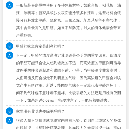
一般新装修房屋中使用了多种建筑材料，如胶合板、刨花板、油
漆、涂料等；新家具或沙发表面也涂装多种漆料，这些材料会缓
慢分解释放出甲醛、硫化氢、三氯乙烯、苯及苯酚等有害气体，
其中含量最高的是甲醛。如果不加防范，对人的身体健康会带来
严重危害。
甲醛的味道肯定是刺鼻的吗？
不一定，甲醛的浓度是决定其味道是否明显的重要因素。低浓度
的甲醛可能只会让人感到轻微的不适，而高浓度的甲醛则可能导
致严重的呼吸道刺激和眼睛不适。但是，当甲醛浓度非常高时，
人们可能反而会感觉不到明显的气味，因为高浓度的甲醛会对嗅
觉产生麻痹作用。所以，能闻到气味不一定就代表甲醛超标了，
闻不到气味也不意味着不超标。比较靠谱的方法还是用检测仪测
一下，如果超过0.08㎎/m³就要注意了，不能急着搬进去。
家里没有异味也要除甲醛吗？
很多人闻不到味道就觉得室内没有污染，直到自己或家人的身体
出现状况，才想到做环保处理。其实跟人的健康状况一样，室内