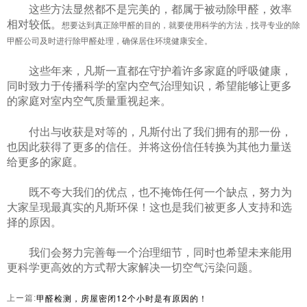
这些方法显然都不是完美的，都属于被动除甲醛，效率
相对较低。
想要达到真正除甲醛的目的，就要使用科学的方法，找寻专业的除
甲醛公司及时进行除甲醛处理，确保居住环境健康安全。
这些年来，凡斯一直都在守护着许多家庭的呼吸健康，
同时致力于传播科学的室内空气治理知识，希望能够让更多
的家庭对室内空气质量重视起来。
付出与收获是对等的，凡斯付出了我们拥有的那一份，
也因此获得了更多的信任。并将这份信任转换为其他力量送
给更多的家庭。
既不夸大我们的优点，也不掩饰任何一个缺点，努力为
大家呈现最真实的凡斯环保！这也是我们被更多人支持和选
择的原因。
我们会努力完善每一个治理细节，同时也希望未来能用
更科学更高效的方式帮大家解决一切空气污染问题。
甲醛检测，房屋密闭12个小时是有原因的！
上ー篇: